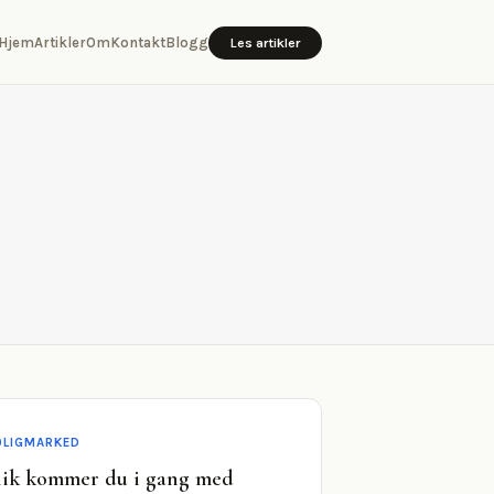
Hjem
Artikler
Om
Kontakt
Blogg
Les artikler
OLIGMARKED
lik kommer du i gang med