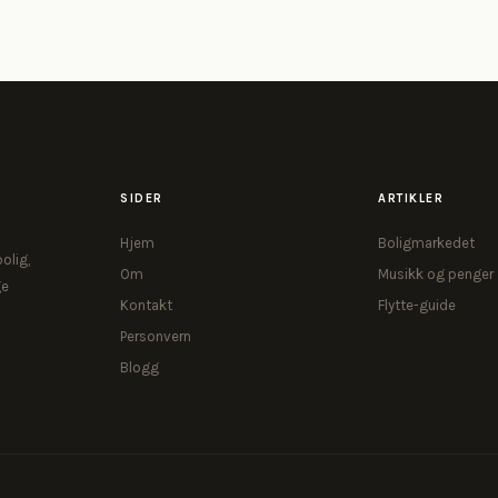
SIDER
ARTIKLER
Hjem
Boligmarkedet
olig,
Om
Musikk og penger
ge
Kontakt
Flytte-guide
Personvern
Blogg