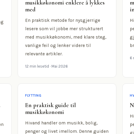
musikkøkonomi enklere å lykkes
m
med
i
En praktisk metode for nysgjerrige
H
og
lesere som vil jobbe mer strukturert
p
med musikkøkonomi, med klare steg,
g
vanlige feil og lenker videre til
b
relevante artikler.
6 
12 min lesetid
· Mai 2026
FLYTTING
H
d
En praktisk guide til
N
musikkøkonomi
H
Hivand handler om musikk, bolig,
en
p
penger og livet imellom. Denne guiden
g