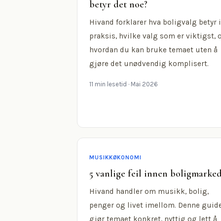
betyr det noe?
Hivand forklarer hva boligvalg betyr i
praksis, hvilke valg som er viktigst, 
hvordan du kan bruke temaet uten å
gjøre det unødvendig komplisert.
11 min lesetid
· Mai 2026
MUSIKKØKONOMI
5 vanlige feil innen boligmarke
Hivand handler om musikk, bolig,
penger og livet imellom. Denne guid
gjør temaet konkret, nyttig og lett å