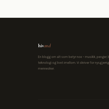
hiv
and
En blogg om alt som betyr noe – musikk, penger, b
teknologi og livet imellom. Vi skriver for nysgjerri
mennesker.