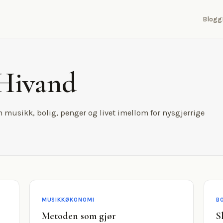
Blogg
 Hivand
m musikk, bolig, penger og livet imellom for nysgjerrige
MUSIKKØKONOMI
B
Metoden som gjør
S