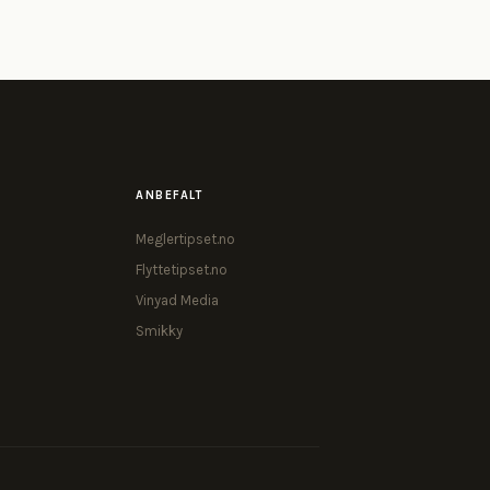
ANBEFALT
Meglertipset.no
Flyttetipset.no
Vinyad Media
Smikky