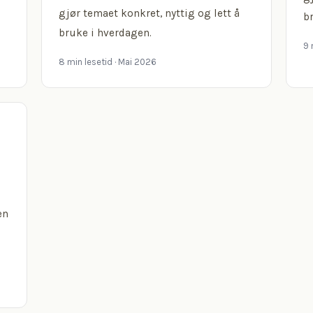
gjør temaet konkret, nyttig og lett å
b
bruke i hverdagen.
9 
8 min lesetid
· Mai 2026
en