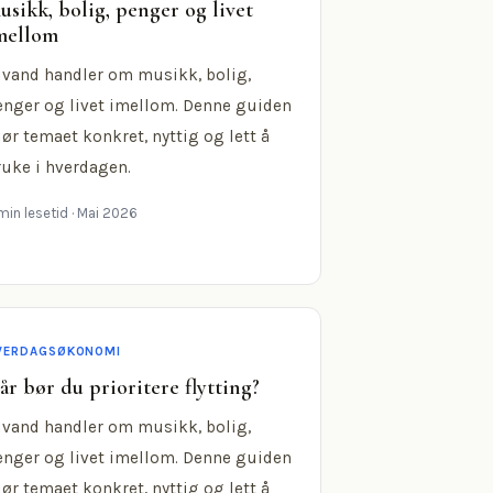
usikk, bolig, penger og livet
mellom
ivand handler om musikk, bolig,
enger og livet imellom. Denne guiden
jør temaet konkret, nyttig og lett å
ruke i hverdagen.
min lesetid
· Mai 2026
VERDAGSØKONOMI
år bør du prioritere flytting?
ivand handler om musikk, bolig,
enger og livet imellom. Denne guiden
jør temaet konkret, nyttig og lett å